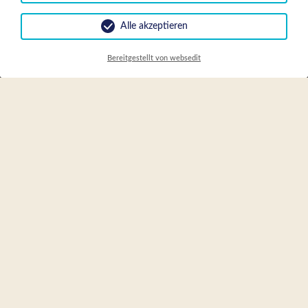
Alle akzeptieren
Bereitgestellt von websedit
An- und Abreisetag
Anreise
Abreise
Anzahl Zimmer